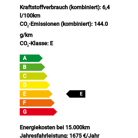
Kraftstoffverbrauch (kombiniert):
6,4
l/100km
CO
-Emissionen (kombiniert):
144.0
2
g/km
CO
-Klasse:
E
2
A
B
C
D
E
E
F
G
Energiekosten bei 15.000km
Jahresfahrleistung:
1675 €/Jahr