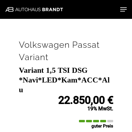
Skip
Men
to
main
content
Volkswagen
Passat
Variant
Variant 1,5 TSI DSG
*Navi*LED*Kam*ACC*Al
u
22.850,00 €
19% MwSt.
guter Preis