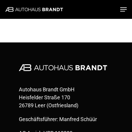
Skip
Men
to
main
content
Autohaus Brandt GmbH
Heisfelder Straße 170
26789 Leer (Ostfriesland)
Geschäftsführer: Manfred Schüür